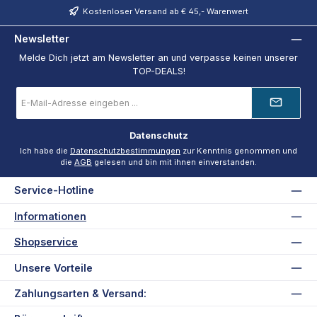
Kostenloser Versand ab € 45,- Warenwert
Newsletter
Melde Dich jetzt am Newsletter an und verpasse keinen unserer
TOP-DEALS!
E-
Mail-
Adresse
*
Datenschutz
Ich habe die
Datenschutzbestimmungen
zur Kenntnis genommen und
die
AGB
gelesen und bin mit ihnen einverstanden.
Service-Hotline
Informationen
Shopservice
Unsere Vorteile
Zahlungsarten & Versand: