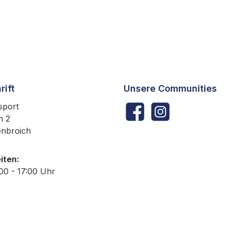
rift
Unsere Communities
sport
Facebook
Instagram
h 2
enbroich
iten:
:00 - 17:00 Uhr