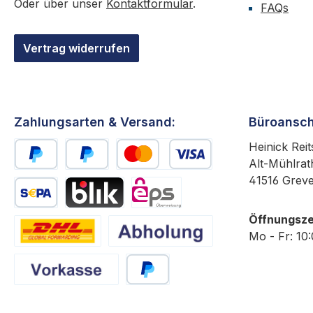
Oder über unser
Kontaktformular
.
FAQs
Vertrag widerrufen
Zahlungsarten & Versand:
Büroansch
Heinick Reit
Alt-Mühlrat
PayPal
Später Bezahlen
Kredit- oder Debitkarte
41516 Grev
SEPA Lastschrift
BLIK
eps
Öffnungsze
Mo - Fr: 10
DHL
Abholung
Vorkasse
PayPal