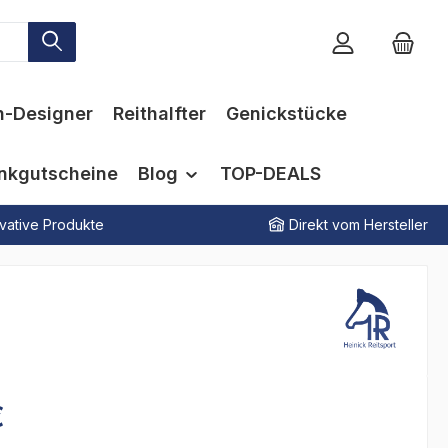
n-Designer
Reithalfter
Genickstücke
nkgutscheine
Blog
TOP-DEALS
vative Produkte
Direkt vom Hersteller
€