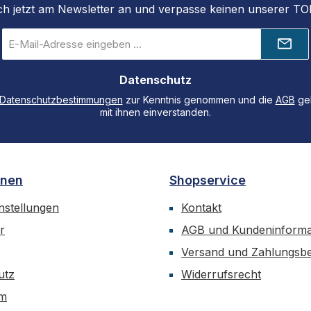
ch jetzt am Newsletter an und verpasse keinen unserer T
E-
Mail-
Adresse
Datenschutz
*
Datenschutzbestimmungen
zur Kenntnis genommen und die
AGB
gel
mit ihnen einverstanden.
onen
Shopservice
nstellungen
Kontakt
r
AGB und Kundeninforma
Versand und Zahlungsb
utz
Widerrufsrecht
um