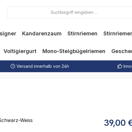
signer
Kandarenzaum
Stirnriemen
Stirnrieme
Voltigiergurt
Mono-Steigbügelriemen
Gesche
Versand innerhalb von 24h
Inno
39,00 