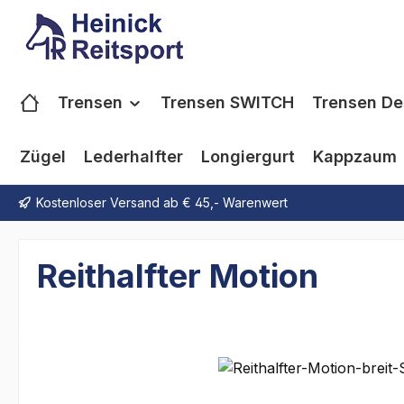
m Hauptinhalt springen
Zur Suche springen
Zur Hauptnavigation springen
Trensen
Trensen SWITCH
Trensen De
Zügel
Lederhalfter
Longiergurt
Kappzaum
Kostenloser Versand ab € 45,- Warenwert
Reithalfter Motion
Bildergalerie überspringen