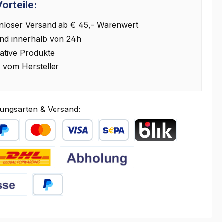
orteile:
nloser Versand ab € 45,- Warenwert
nd innerhalb von 24h
ative Produkte
t vom Hersteller
ungsarten & Versand:
äter Bezahlen
Kredit- oder Debitkarte
SEPA Lastschrift
BLIK
HL
Abholung
PayPal