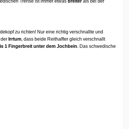
wedischen Trense ist immer etwas
breiter
als bei der
ekopf zu richten! Nur eine richtig verschnallte und
d der
Irrtum
, dass beide Reithalfter gleich verschnallt
bis 1 Fingerbreit unter dem Jochbein
. Das schwedische