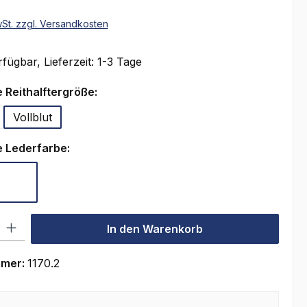
wSt. zzgl. Versandkosten
fügbar, Lieferzeit: 1-3 Tage
auswählen
 Reithalftergröße:
Vollblut
auswählen
 Lederfarbe:
rz
Schwarz-Weiß
l: Gib den gewünschten Wert ein oder benutze die Schaltflächen um
In den Warenkorb
mmer:
1170.2