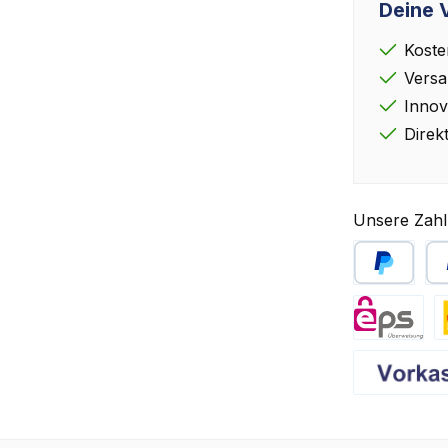
Deine V
Koste
Versa
Innov
Direk
Unsere Zahl
PayPal
Sp
eps
D
Vorkasse