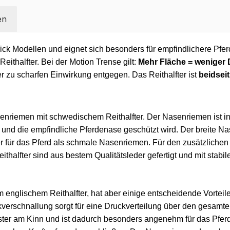
en
ick Modellen und eignet sich besonders für empfindlichere Pfe
thalfter. Bei der Motion Trense gilt:
Mehr Fläche = weniger 
er zu scharfen Einwirkung entgegen.
Das Reithalfter ist
beidseit
asenriemen mit schwedischem Reithalfter. Der Nasenriemen ist in
rd und die empfindliche Pferdenase geschützt wird. Der breite N
r für das Pferd als schmale Nasenriemen. Für den zusätzlichen 
eithalfter sind aus bestem Qualitätsleder gefertigt und mit stab
m englischem Reithalfter, hat aber einige entscheidende Vortei
erschnallung sorgt für eine Druckverteilung über den gesamte
ter am Kinn und ist dadurch besonders angenehm für das Pfer