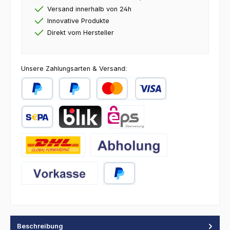
Versand innerhalb von 24h
Innovative Produkte
Direkt vom Hersteller
Unsere Zahlungsarten & Versand:
PayPal
Später Bezahlen
Kredit- oder Debitkarte
SEPA Lastschrift
BLIK
eps
DHL
Abholung
Vorkasse
PayPal
Beschreibung