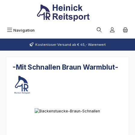
Zum Hauptinhalt springen
Navigation
Kostenloser Versand ab € 45,- Warenwert
-Mit Schnallen Braun Warmblut-
Bildergalerie überspringen