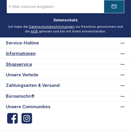
E-
Mail-
Adresse
*
Datenschutz
Ich habe die
Datenschutzbestimmungen
zur Kenntnis genommen und
die
AGB
gelesen und bin mit ihnen einverstanden.
Service-Hotline
Informationen
Shopservice
Unsere Vorteile
Zahlungsarten & Versand:
Büroanschrift
Unsere Communities
Facebook
Instagram