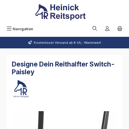
Zum Hauptinhalt springen
Navigation
Kostenloser Versand ab € 45,- Warenwert
Designe Dein Reithalfter Switch-
Paisley