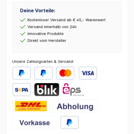
Deine Vorteile:
Kostenloser Versand ab € 45,- Warenwert
Versand innerhalb von 24h
Innovative Produkte
Direkt vom Hersteller
Unsere Zahlungsarten & Versand:
PayPal
Später Bezahlen
Kredit- oder Debitkarte
SEPA Lastschrift
BLIK
eps
DHL
Abholung
Vorkasse
PayPal